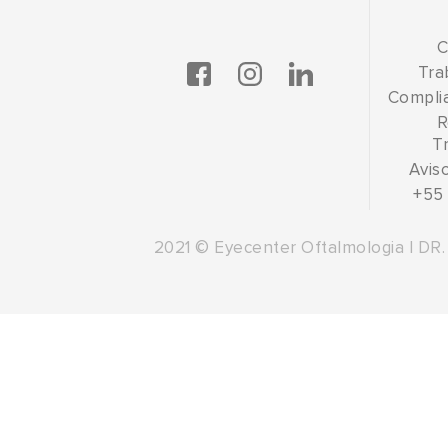
C
Tra
Complia
R
T
Avis
+55 
2021 © Eyecenter Oftalmologia | DR